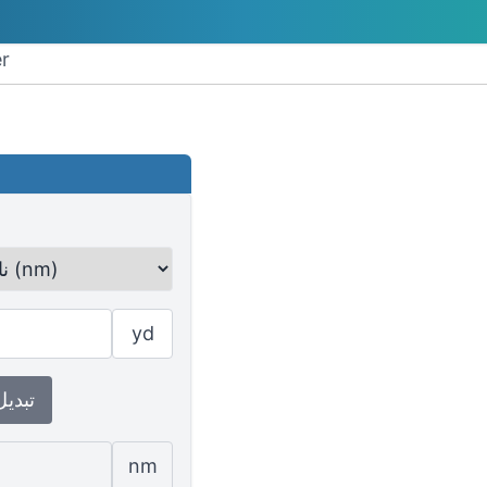
تحو
yd
↕ تبدي
nm