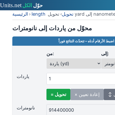
يل yard إلى nanometer
length تحويل
›
›
الرئيسية
محوّل من ياردات إلى نانومترات
اضبط الأرقام أدناه – تتحدّث النتائج فوراً
إلى:
من:
ياردات
ل
× إعادة تعيين
= تحويل
نانومترات
914400000