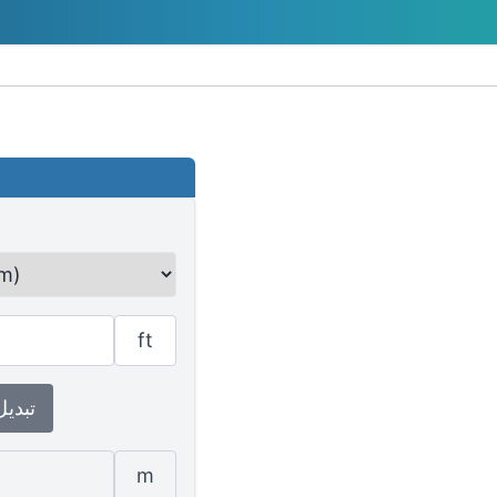
ft
↕ تبدي
m