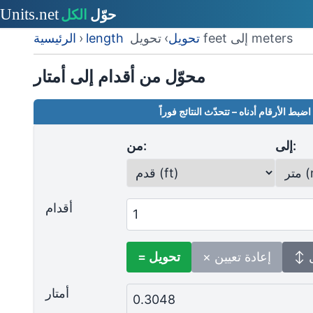
تحويل feet إلى meters
length تحويل
›
›
الرئيسية
محوّل من أقدام إلى أمتار
اضبط الأرقام أدناه – تتحدّث النتائج فوراً
إلى:
من:
أقدام
ل
× إعادة تعيين
= تحويل
أمتار
0.3048