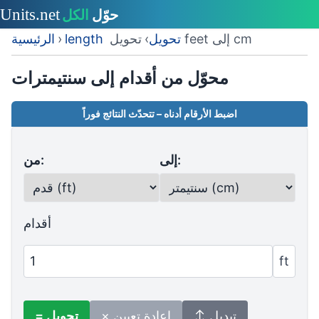
تحويل feet إلى cm
length تحويل
›
›
الرئيسية
محوّل من أقدام إلى سنتيمترات
اضبط الأرقام أدناه – تتحدّث النتائج فوراً
إلى:
من:
أقدام
ft
↕ تبديل
× إعادة تعيين
= تحويل