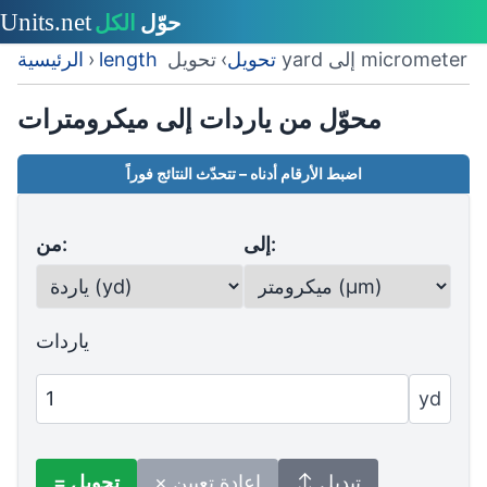
تحويل yard إلى micrometer
length تحويل
›
›
الرئيسية
محوّل من ياردات إلى ميكرومترات
اضبط الأرقام أدناه – تتحدّث النتائج فوراً
إلى:
من:
ياردات
yd
↕ تبديل
× إعادة تعيين
= تحويل