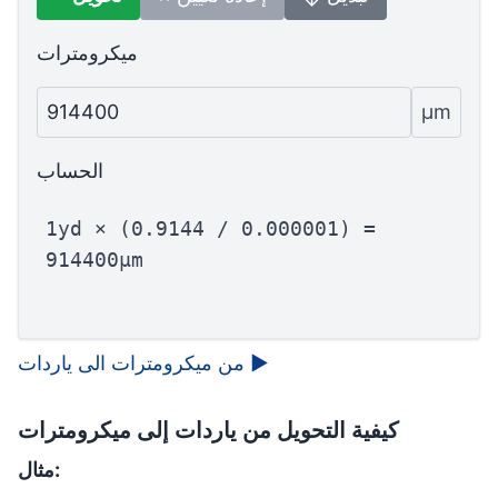
ميكرومترات
914400
µm
الحساب
1yd × (0.9144 / 0.000001) =
914400µm
▶
من ميكرومترات الى ياردات
كيفية التحويل من ياردات إلى ميكرومترات
مثال: