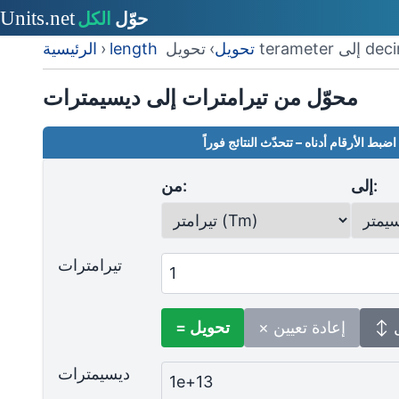
إلى decimeter
length تحويل
›
›
الرئيسية
محوّل من تيرامترات إلى ديسيمترات
اضبط الأرقام أدناه – تتحدّث النتائج فوراً
إلى:
من:
تيرامترات
ل
× إعادة تعيين
= تحويل
ديسيمترات
1e+13