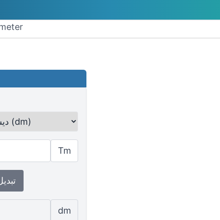
تحويل terameter 
Tm
↕ تبدي
dm