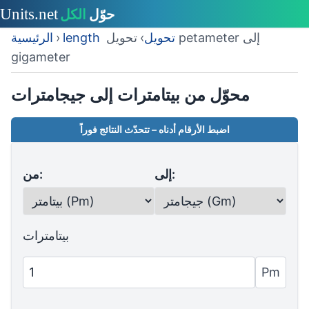
length تحويل
›
تحويل petameter إلى
›
الرئيسية
gigameter
محوّل من بيتامترات إلى جيجامترات
اضبط الأرقام أدناه – تتحدّث النتائج فوراً
إلى:
من:
بيتامترات
Pm