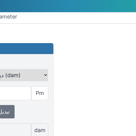
تحويل petameter إل
Pm
↕ تبدي
dam