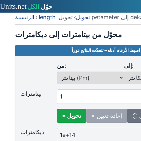
ى dekameter
length تحويل
›
›
الرئيسية
محوّل من بيتامترات إلى ديكامترات
اضبط الأرقام أدناه – تتحدّث النتائج فوراً
إلى:
من:
بيتامترات
ل
× إعادة تعيين
= تحويل
ديكامترات
1e+14