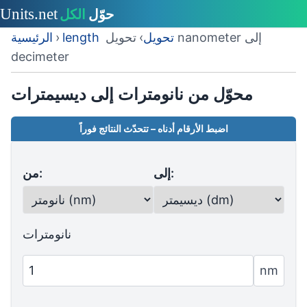
length تحويل
›
تحويل nanometer إلى
›
الرئيسية
decimeter
محوّل من نانومترات إلى ديسيمترات
اضبط الأرقام أدناه – تتحدّث النتائج فوراً
إلى:
من:
نانومترات
nm