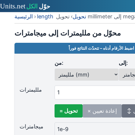
إلى megameter
length تحويل
›
›
الرئيسية
محوّل من ملليمترات إلى ميجامترات
اضبط الأرقام أدناه – تتحدّث النتائج فوراً
إلى:
من:
ملليمترات
ل
× إعادة تعيين
= تحويل
ميجامترات
1e-9