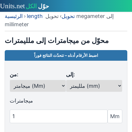
length تحويل
›
تحويل megameter إلى
›
الرئيسية
millimeter
محوّل من ميجامترات إلى ملليمترات
اضبط الأرقام أدناه – تتحدّث النتائج فوراً
إلى:
من:
ميجامترات
Mm