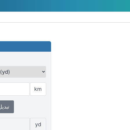
km
↕ تبدي
yd