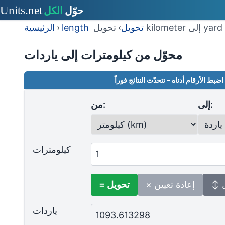
تحويل kilometer إلى yard
length تحويل
›
›
الرئيسية
محوّل من كيلومترات إلى ياردات
اضبط الأرقام أدناه – تتحدّث النتائج فوراً
إلى:
من:
كيلومترات
ل
× إعادة تعيين
= تحويل
ياردات
1093.613298