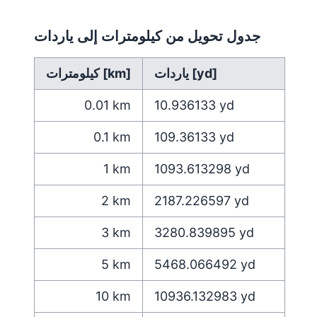
جدول تحويل من كيلومترات إلى ياردات
ياردات [yd]
كيلومترات [km]
0.01
km
10.936133
yd
0.1
km
109.36133
yd
1
km
1093.613298
yd
2
km
2187.226597
yd
3
km
3280.839895
yd
5
km
5468.066492
yd
10
km
10936.132983
yd