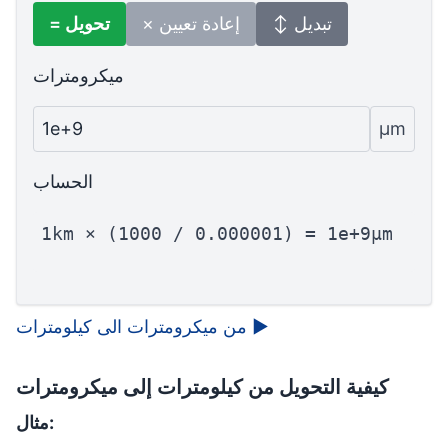
↕ تبديل
× إعادة تعيين
= تحويل
ميكرومترات
1e+9
µm
الحساب
1km × (1000 / 0.000001) = 1e+9µm
▶
من ميكرومترات الى كيلومترات
كيفية التحويل من كيلومترات إلى ميكرومترات
مثال: