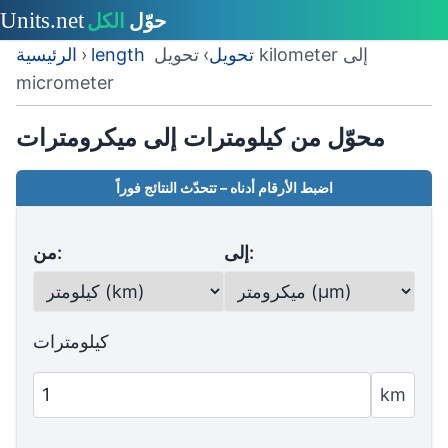
length تحويل
›
تحويل kilometer إلى
›
الرئيسية
micrometer
محوّل من كيلومترات إلى ميكرومترات
اضبط الأرقام أدناه – تتحدّث النتائج فوراً
إلى:
من:
كيلومترات
km