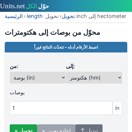
تحويل inch إلى hectometer
length تحويل
›
›
الرئيسية
محوّل من بوصات إلى هكتومترات
اضبط الأرقام أدناه – تتحدّث النتائج فوراً
إلى:
من:
بوصات
in
↕ تبديل
× إعادة تعيين
= تحويل