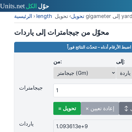
ويل gigameter إلى yard
length تحويل
›
›
الرئيسية
محوّل من جيجامترات إلى ياردات
اضبط الأرقام أدناه – تتحدّث النتائج فوراً
إلى:
من:
جيجامترات
ل
× إعادة تعيين
= تحويل
ياردات
1.093613e+9