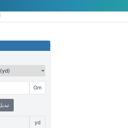
تح
Gm
↕ تبدي
yd