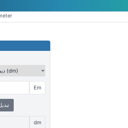
تحويل exameter
Em
↕ تبدي
dm