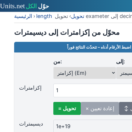
 إلى decimeter
length تحويل
›
›
الرئيسية
محوّل من إكزامترات إلى ديسيمترات
اضبط الأرقام أدناه – تتحدّث النتائج فوراً
إلى:
من:
إكزامترات
ل
× إعادة تعيين
= تحويل
ديسيمترات
1e+19