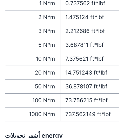
1
N*m
0.737562
ft*lbf
2
N*m
1.475124
ft*lbf
3
N*m
2.212686
ft*lbf
5
N*m
3.687811
ft*lbf
10
N*m
7.375621
ft*lbf
20
N*m
14.751243
ft*lbf
50
N*m
36.878107
ft*lbf
100
N*m
73.756215
ft*lbf
1000
N*m
737.562149
ft*lbf
أشهر تحويلات energy