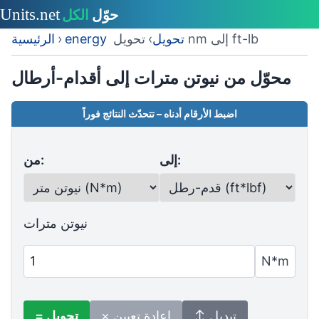
تحويل nm إلى ft-lb
energy تحويل
›
›
الرئيسية
محوّل من نيوتن مترات إلى أقدام-أرطال
اضبط الأرقام أدناه – تتحدّث النتائج فوراً
إلى:
من:
نيوتن مترات
N*m
↕ تبديل
× إعادة تعيين
= تحويل