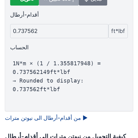
أقدام-أرطال
0.737562
ft*lbf
الحساب
1N*m × (1 / 1.355817948) =
0.737562149ft*lbf
→ Rounded to display:
0.737562ft*lbf
▶
من أقدام-أرطال الى نيوتن مترات
كيفية التحويل من نيوتن مترات إلى أقدام-أرطال