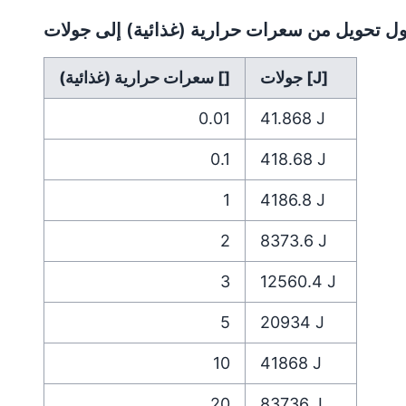
ل تحويل من سعرات حرارية (غذائية) إلى جولات
جولات [J]
سعرات حرارية (غذائية) []
0.01
41.868
J
0.1
418.68
J
1
4186.8
J
2
8373.6
J
3
12560.4
J
5
20934
J
10
41868
J
20
83736
J