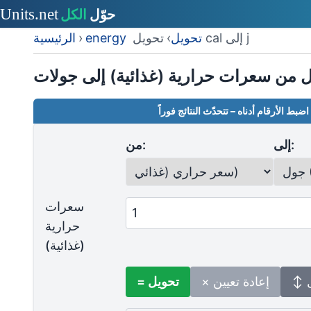
تحويل cal إلى j
energy تحويل
›
›
الرئيسية
ل من سعرات حرارية (غذائية) إلى جولات
اضبط الأرقام أدناه – تتحدّث النتائج فوراً
إلى:
من:
سعرات
حرارية
(غذائية)
ل
× إعادة تعيين
= تحويل