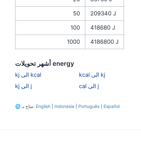
50
209340
J
100
418680
J
1000
4186800
J
أشهر تحويلات energy
kcal الى kj
kj الى kcal
cal الى j
kj الى j
Español
|
Português
|
Indonesia
|
English
متاح بـ:
🌐