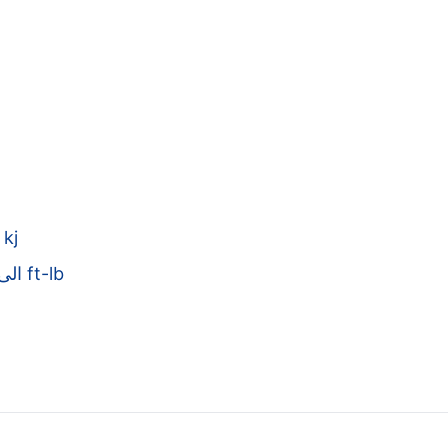
j الى kj
nm الى ft-lb