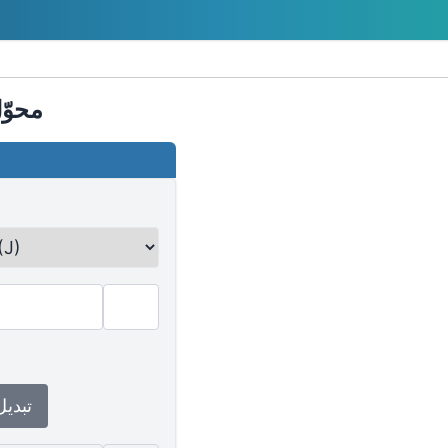
محوّ
↕ تبدي