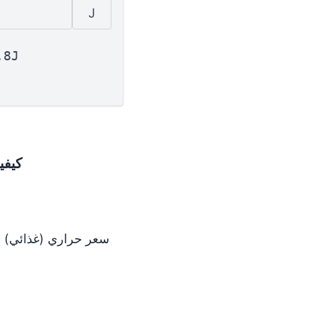
J
.8J
كيفي
1 سعر حراري (غذائي) = 4186.8 J | 1 J = 0.000239 سعر حراري (غذائي)