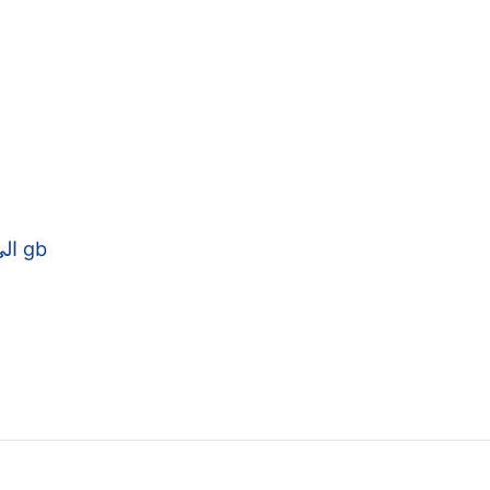
kb الى gb