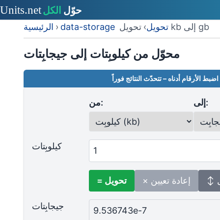
تحويل kb إلى gb
data-storage تحويل
›
›
الرئيسية
محوّل من كيلوبِتات إلى جيجابِتات
اضبط الأرقام أدناه – تتحدّث النتائج فوراً
إلى:
من:
كيلوبِتات
ل
× إعادة تعيين
= تحويل
جيجابِتات
9.536743e-7