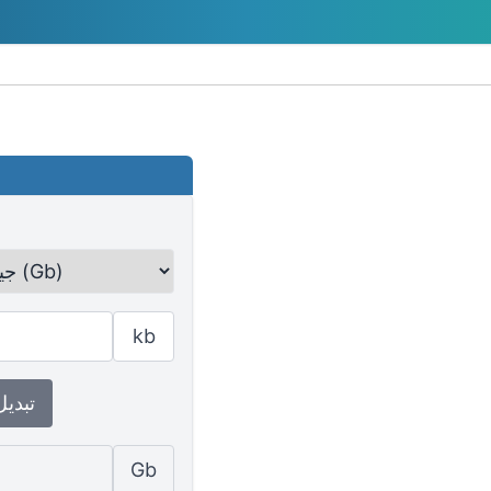
kb
↕ تبدي
Gb