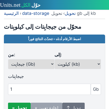
تحويل gb إلى kb
data-storage تحويل
›
›
الرئيسية
محوّل من جيجابِتات إلى كيلوبِتات
اضبط الأرقام أدناه – تتحدّث النتائج فوراً
إلى:
من:
جيجابِتات
Gb
↕ تبديل
× إعادة تعيين
= تحويل