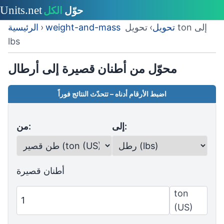
weight-and-mass تحويل
›
تحويل ton إلى
›
الرئيسية
lbs
محوّل من أطنان قصيرة إلى أرطال
اضبط الأرقام أدناه – تتحدّث النتائج فوراً
إلى:
من:
أطنان قصيرة
ton
(US)