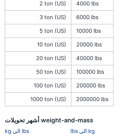
2
ton (US)
4000
lbs
3
ton (US)
6000
lbs
5
ton (US)
10000
lbs
10
ton (US)
20000
lbs
20
ton (US)
40000
lbs
50
ton (US)
100000
lbs
100
ton (US)
200000
lbs
1000
ton (US)
2000000
lbs
أشهر تحويلات weight-and-mass
lbs الى kg
kg الى lbs