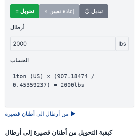
↕ تبديل
× إعادة تعيين
= تحويل
أرطال
2000
lbs
الحساب
1ton (US) × (907.18474 /
0.45359237) = 2000lbs
▶
من أرطال الى أطنان قصيرة
كيفية التحويل من أطنان قصيرة إلى أرطال