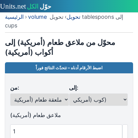
volume تحويل
›
تحويل tablespoons إلى
›
الرئيسية
cups
محوّل من ملاعق طعام (أمريكية) إلى
أكواب (أمريكية)
اضبط الأرقام أدناه – تتحدّث النتائج فوراً
إلى:
من:
ملاعق طعام (أمريكية)