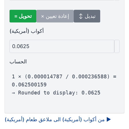
↕ تبديل
× إعادة تعيين
= تحويل
أكواب (أمريكية)
0.0625
الحساب
1 × (0.000014787 / 0.000236588) =
0.062500159
→ Rounded to display: 0.0625
▶
من أكواب (أمريكية) الى ملاعق طعام (أمريكية)