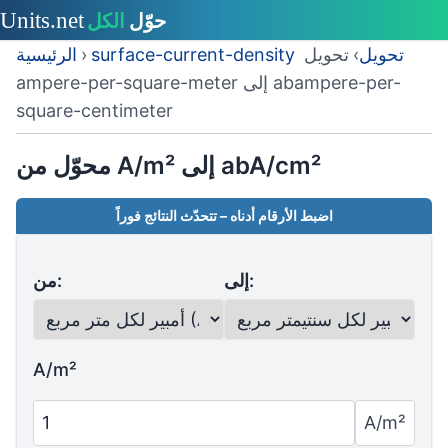
surface-current-density تحويل
›
تحويل
›
الرئيسية
ampere-per-square-meter إلى abampere-per-
square-centimeter
محوّل من A/m² إلى abA/cm²
اضبط الأرقام أدناه – تتحدّث النتائج فوراً
إلى:
من:
A/m²
A/m²