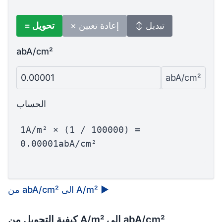
↕ تبديل
× إعادة تعيين
= تحويل
abA/cm²
0.00001
abA/cm²
الحساب
1A/m² × (1 / 100000) =
0.00001abA/cm²
▶
من abA/cm² الى A/m²
كيفية التحويل من A/m² إلى abA/cm²