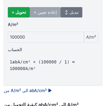
↕ تبديل
× إعادة تعيين
= تحويل
A/m²
100000
A/m²
الحساب
1abA/cm² × (100000 / 1) =
100000A/m²
▶
من A/m² الى abA/cm²
كيفية التحويل من abA/cm² إلى A/m²