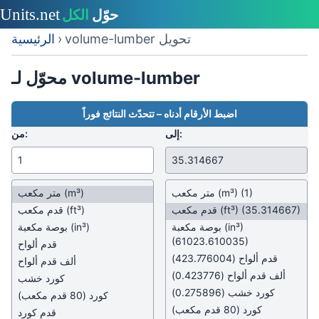
volume-lumber تحويل
›
الرئيسية
محوّل لـ volume-lumber
اضبط الأرقام أدناه – تتحدّث النتائج فوراً
إلى:
من:
(1)
(m³)
متر مكعب
(m³)
متر مكعب
(35.314667)
(ft³)
قدم مكعب
(ft³)
قدم مكعب
(in³)
بوصة مكعبة
(in³)
بوصة مكعبة
(61023.610035)
قدم ألواح
قدم ألواح
(423.776004)
ألف قدم ألواح
ألف قدم ألواح
(0.423776)
كورد خشب
كورد خشب
(0.275896)
كورد (80 قدم مكعب)
كورد (80 قدم مكعب)
قدم كورد