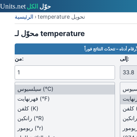
temperature تحويل
›
الرئيسية
محوّل لـ temperature
قام أدناه – تتحدّث النتائج فوراً
إلى:
من:
سيوس
(°C)
سيلسيوس
نهايت
(°F)
فهرنهايت
كلفن
(K)
كلفن
انكين
(°R)
رانكين
يومور
(°r)
ريومور