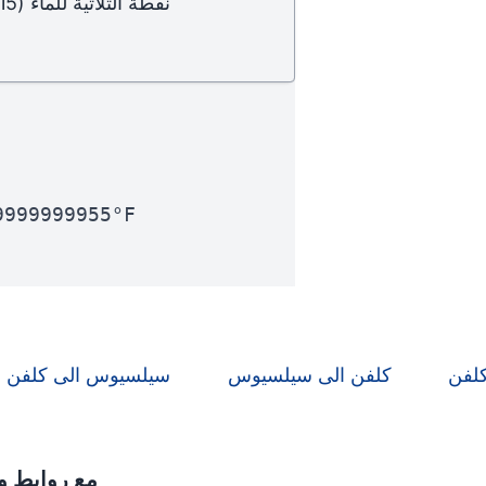
نقطة الثلاثية للماء
(274.15)
9999999955°F
كلفن
كلفن الى سيلسيوس
سيلسيوس الى كلفن
قائمة كاملة بوحدات rature