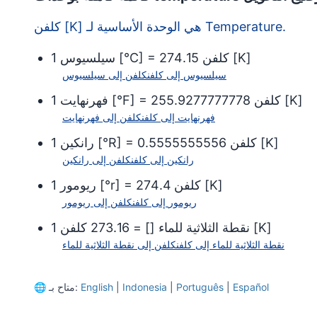
كلفن [K] هي الوحدة الأساسية لـ Temperature.
]
K
[
كلفن
274.15
] =
°C
[
سيلسيوس
1
سيلسيوس
إلى
كلفن
كلفن
إلى
سيلسيوس
]
K
[
كلفن
255.9277777778
] =
°F
[
فهرنهايت
1
فهرنهايت
إلى
كلفن
كلفن
إلى
فهرنهايت
]
K
[
كلفن
0.5555555556
] =
°R
[
رانكين
1
رانكين
إلى
كلفن
كلفن
إلى
رانكين
]
K
[
كلفن
274.4
] =
°r
[
ريومور
1
ريومور
إلى
كلفن
كلفن
إلى
ريومور
]
K
[
نقطة الثلاثية للماء
[
] =
273.16
كلفن
1
نقطة الثلاثية للماء
إلى
كلفن
كلفن
إلى
نقطة الثلاثية للماء
Español
|
Português
|
Indonesia
|
English
متاح بـ:
🌐