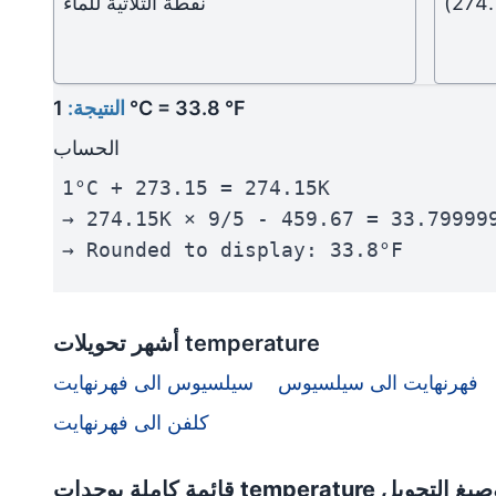
نقطة الثلاثية للماء
1 °C = 33.8 °F
النتيجة:
الحساب
1°C + 273.15 = 274.15K
→ 274.15K × 9/5 - 459.67 = 33.79999
→ Rounded to display: 33.8°F
أشهر تحويلات temperature
فهرنهايت الى سيلسيوس
سيلسيوس الى فهرنهايت
كلفن الى فهرنهايت
tempe مع روابط وصيغ التحويل