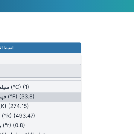
اضبط الأر
(1)
(°C)
سيل
(33.8)
(°F)
فهر
(K)
(274.15)
(493.47)
(°R)
ر
(0.8)
(°r)
ر